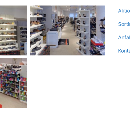
Akti
Sort
Anfa
Kont