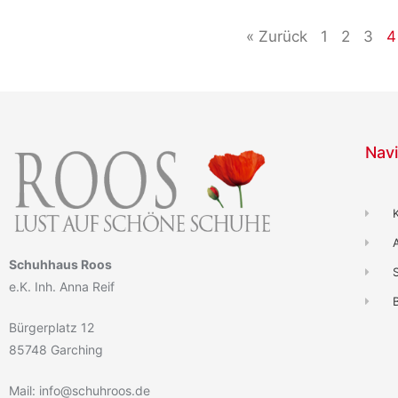
« Zurück
1
2
3
4
Navi
Schuhhaus Roos
e.K. Inh. Anna Reif
B
Bürgerplatz 12
85748 Garching
Mail: info@schuhroos.de