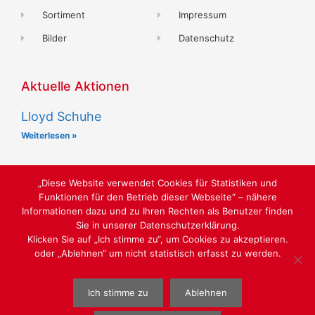
Sortiment
Impressum
Bilder
Datenschutz
Aktuelle Aktionen
Lloyd Schuhe
Weiterlesen »
„Diese Website verwendet Cookies für Statistiken und
Funktionen für den Betrieb dieser Webseite“ – nähere
Informationen dazu und zu Ihren Rechten als Benutzer finden
Sie in unserer Datenschutzerklärung.
Klicken Sie auf „Ich stimme zu“, um Cookies zu akzeptieren.
oder „Ablehnen“ um nicht statistisch erfasst zu werden.
LUST AUF SCHÖNE SCHUHE
Ich stimme zu
Ablehnen
WEBGESTALTUNG
WWW.SABU-VERBUNDGRUPPE.DE
@ SABU
GMBH